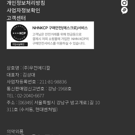
개인정보처리방침
사업자정보확인
고객센터
상호명 : (주)우전메디칼
대표자 : 김성대
사업자등록번호 : 211-81-98836
통신판매업신고번호 : 강남-1968호
TEL : 02-2040-6677
주소 : [06349] 서울특별시 강남구 밤고개로1길 10
311호 (수서동, 현대벤쳐빌)
의약외품