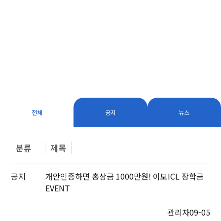
전체
공지
뉴스
분류
제목
공지
개안인증하면 총상금 1000만원! 이보ICL 장학금
EVENT
관리자
09-05